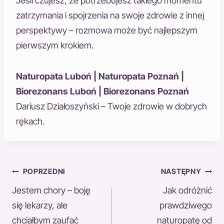
Jeśli czujesz, że potrzebujesz takiego momentu
zatrzymania i spojrzenia na swoje zdrowie z innej
perspektywy – rozmowa może być najlepszym
pierwszym krokiem.
Naturopata Luboń | Naturopata Poznań |
Biorezonans Luboń | Biorezonans Poznań
Dariusz Działoszyński – Twoje zdrowie w dobrych
rękach.
Nawigacja
POPRZEDNI
NASTĘPNY
Jestem chory – boję
Jak odróżnić
wpisu
się lekarzy, ale
prawdziwego
chciałbym zaufać
naturopatę od