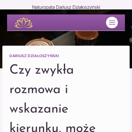
Przejdź
Naturopata Dariusz Działoszyński
do
treści
DARIUSZ DZIAŁOSZYŃSKI
Czy zwykła
rozmowa i
wskazanie
kierunku, może