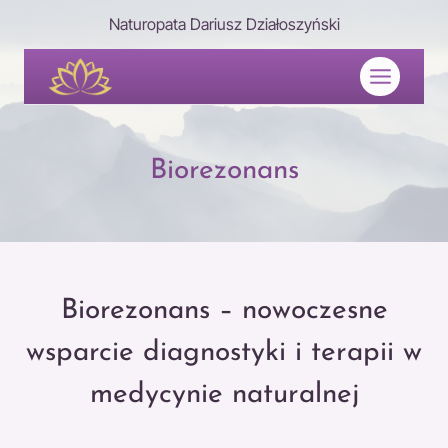
Przejdź
Naturopata Dariusz Działoszyński
do
treści
Biorezonans
Biorezonans – nowoczesne
wsparcie diagnostyki i terapii w
medycynie naturalnej